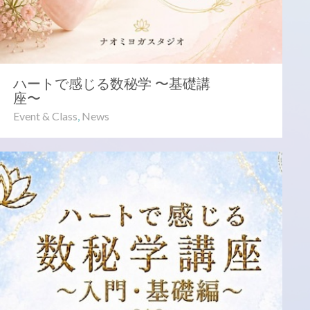
ハートで感じる数秘学 〜基礎講
座〜 ⁡
Event & Class
,
News